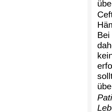
übe
Cef
Häm
Bei 
dah
kei
erf
sol
übe
Pat
Leb