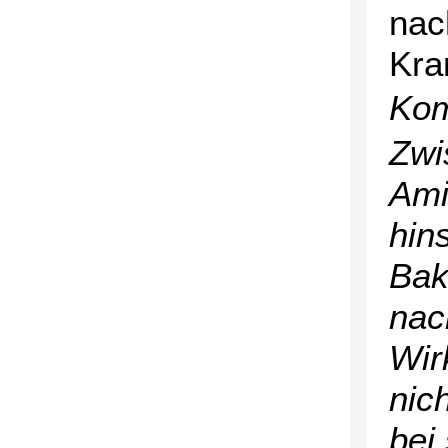
nac
Kra
Kom
Zwi
Ami
hin
Bak
nac
Wir
nic
bei