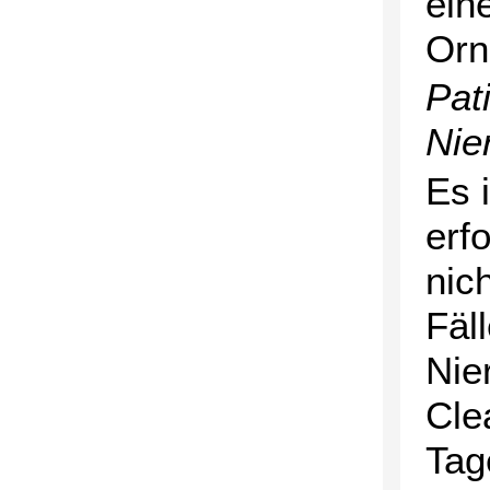
ein
Orn
Pat
Nie
Es 
erf
nic
Fäl
Nie
Cle
Tag