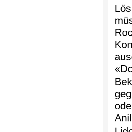
Lös
müs
Roc
Kon
aus
«Do
Bek
geg
ode
Anil
Lid