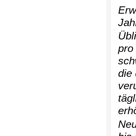
Erw
Jah
Übl
pro
sch
die
ver
täg
erh
Neu