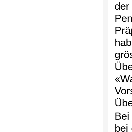
der
Pen
Prä
hab
grö
Übe
«Wa
Vor
Übe
Bei
bei