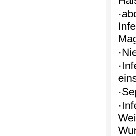
Hal
·ab
Inf
Mag
·Ni
·In
ein
·Se
·In
Wei
Wun