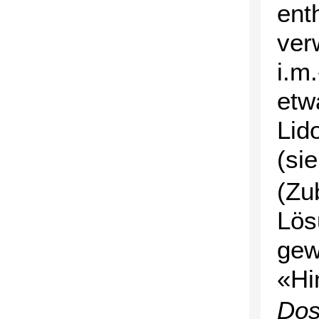
ent
ver
i.m
etw
Lid
(si
(Zu
Lös
gew
«Hi
Dos