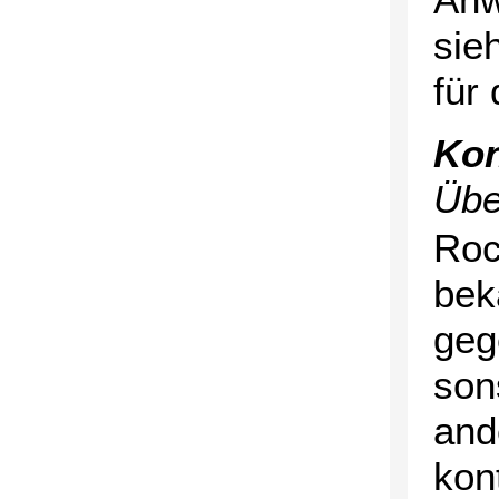
sie
für
Kon
Übe
Roc
bek
geg
son
and
kont