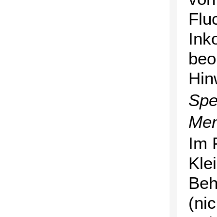
Flu
Ink
beo
Hin
Spe
Men
Im 
Kle
Beh
(ni