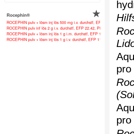
hyd
Rocephin®
Hilf
ROCEPHIN pulv + lösm inj lös 500 mg i.v. durchstf, EFP 11.14, PP 21.05
Roc
ROCEPHIN pulv inf lös 2 g i.v. durchstf, EFP 22.42, PP 40.05 [A, SL, SB
ROCEPHIN pulv + lösm inj lös 1 g i.m. durchstf, EFP 11.21, PP 21.10 [A
ROCEPHIN pulv + lösm inj lös 1 g i.v. durchstf, EFP 11.21, PP 21.10 [A,
Lid
Aqu
pro
Roc
(So
Aqu
pro
Roc