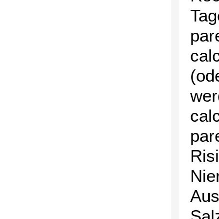
Tag
par
cal
(od
wer
cal
par
Ris
Nie
Aus
Sal