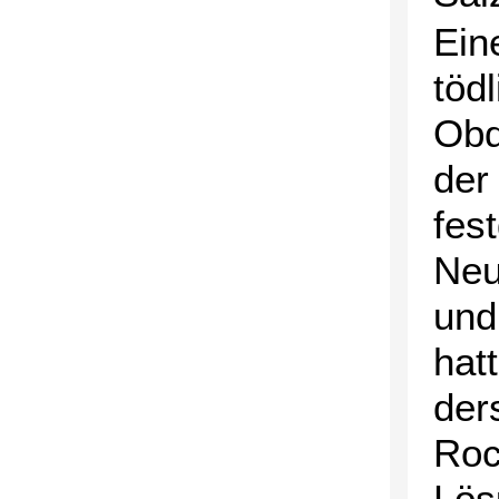
Ein
töd
Obdu
der
fes
Neu
und
hat
der
Roc
Lös