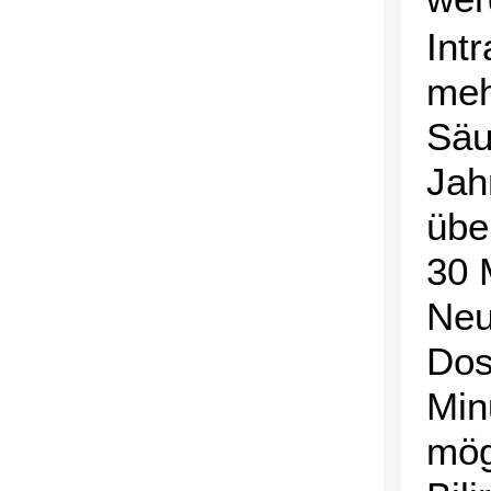
Int
meh
Säu
Jah
übe
30 
Neu
Dos
Min
mög