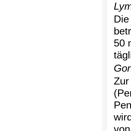
Lym
Die
bet
50 
täg
Gon
Zur
(Pe
Pen
wir
von