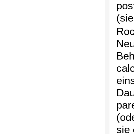
post
(si
Roc
Neu
Beh
cal
ein
Dau
par
(od
sie