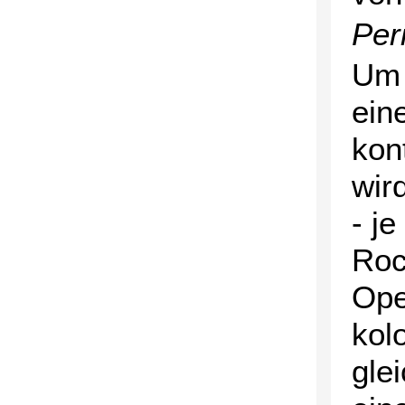
Per
Um 
ein
kon
wir
- je
Roc
Ope
kolo
gle