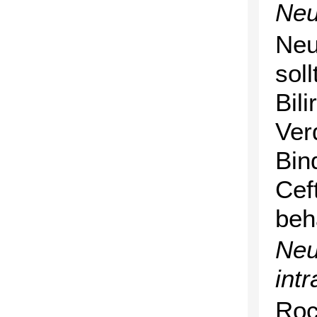
Neu
Neu
sol
Bil
Ver
Bin
Cef
beh
Neu
int
Roc