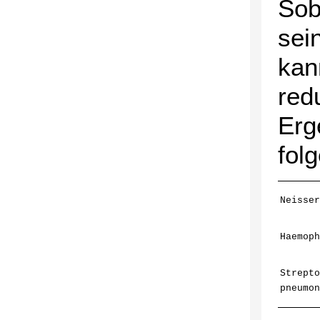
Sob
sei
kan
red
Erg
fol
Neisser
Haemoph
Strepto
pneumon