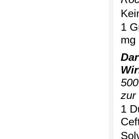
Kei
1 G
mg 
Dar
Wir
500
zur
1 D
Cef
Sol