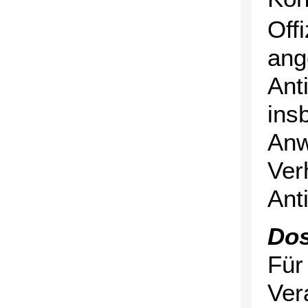
Off
ang
Ant
ins
Anw
Ver
Ant
Do
Für
Ver