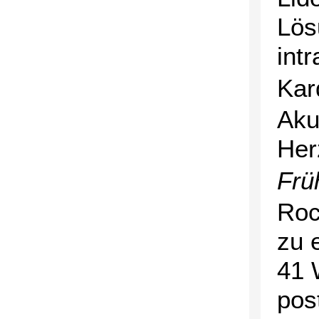
Lös
int
Kar
Aku
Her
Frü
Roc
zu 
41 
post