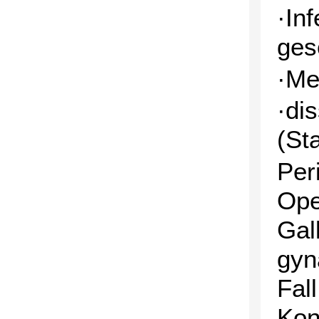
·In
ges
·Me
·di
(Sta
Per
Ope
Gal
gyn
Fal
Kon