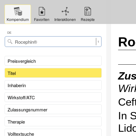
Kompendium
Favoriten
Interaktionen
Rezepte
DE
Ro
1
Preisvergleich
Titel
Zu
Inhaberin
Wir
Wirkstoff/ATC
Cef
Zulassungsnummer
In 
Therapie
Lid
Volltextsuche