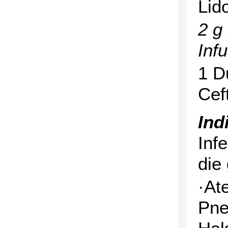
Lid
2 g 
Inf
1 D
Cef
Ind
Inf
die
·At
Pne