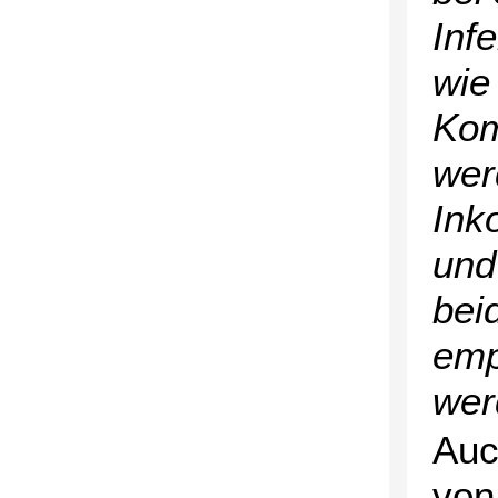
Inf
wie
Kom
wer
Ink
und
bei
emp
wer
Auc
von