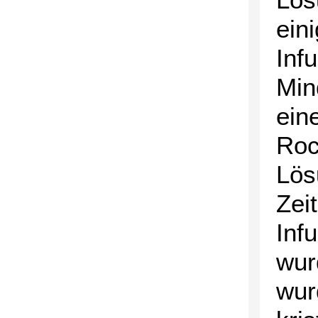
ein
Inf
Min
ein
Roc
Lös
Zei
Inf
wur
wur