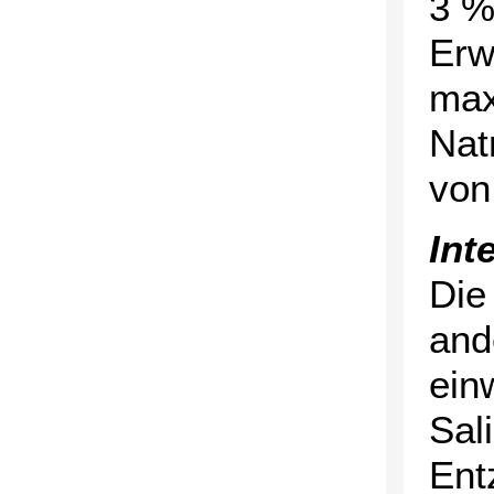
3 %
Erw
max
Nat
von
Int
Die
and
ein
Sali
Ent