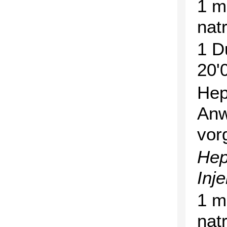
1 m
nat
1 D
20'
Hep
Anw
vor
Hep
Inje
1 m
nat