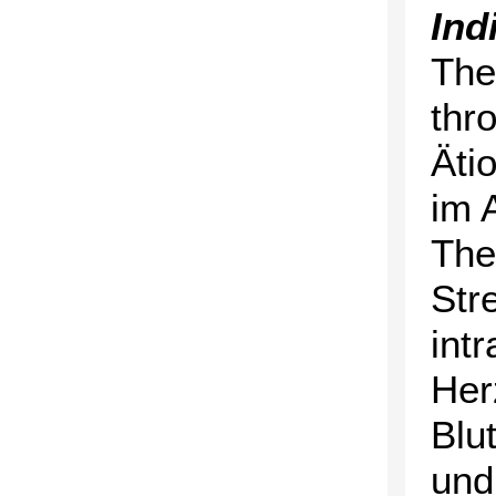
Ind
The
thr
Äti
im 
The
Str
int
Her
Blu
und