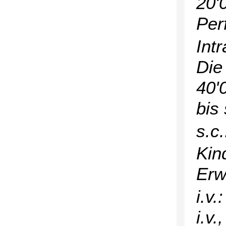
20'
Per
Intr
Die
40'
bis 
s.c.
Kin
Erw
i.v.
i.v