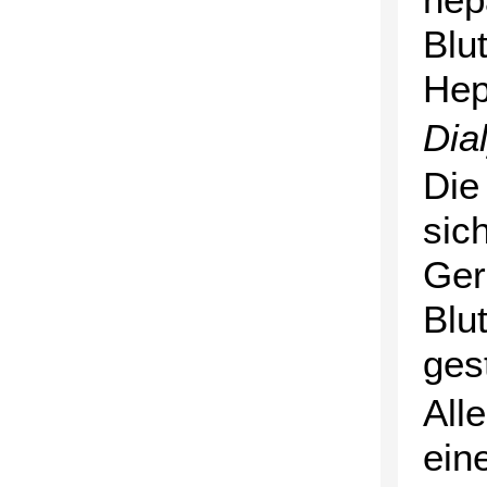
Blu
Hep
Dia
Die
sic
Ger
Blu
gest
All
ein