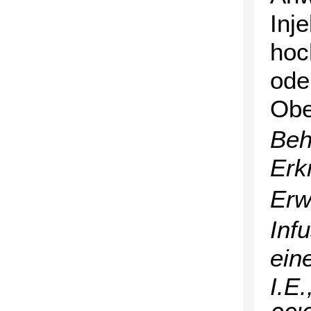
Inj
hoc
ode
Obe
Beh
Erk
Erw
Inf
ein
I.E