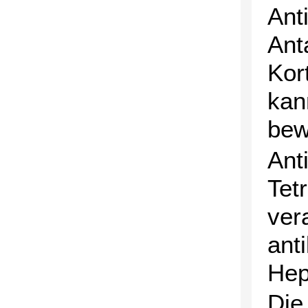
Ant
Ant
Kor
kan
bew
Ant
Tet
ver
ant
Hep
Die