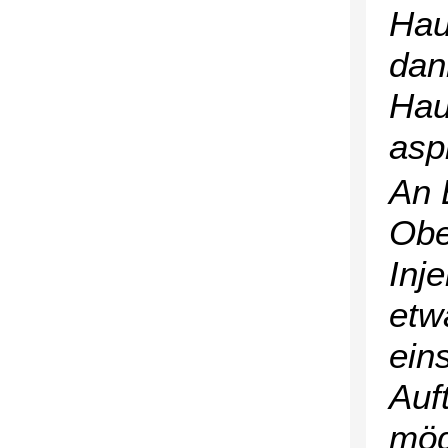
Hau
dan
Hau
asp
An 
Obe
Inj
etw
ein
Auf
mög