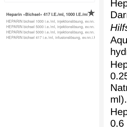
Hep
Dar
Heparin «Bichsel» 417 I.E./ml, 1000 I.E./ml, 5000 I.E./ml, Inje
HEPARIN bichsel 1000 i.e./ml, injektionslösung, ev.nn.i.H. [B]
Hilf
HEPARIN bichsel 5000 i.e./ml, injektionslösung, ev.nn.i.H. [B]
HEPARIN bichsel 5000 i.e./ml, injektionslösung, ev.nn.i.H. [B]
Aqu
HEPARIN bichsel 417 i.e./ml, infusionslösung, ev.nn.i.H. [B]
hyd
Hep
0.2
Nat
ml).
Hep
0.6