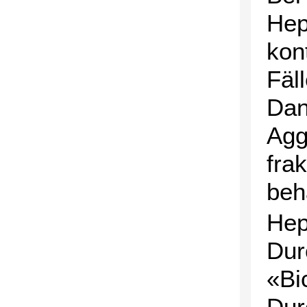
Hep
kon
Fäl
Dan
Agg
fra
beh
Hep
Dur
«Bi
Dur