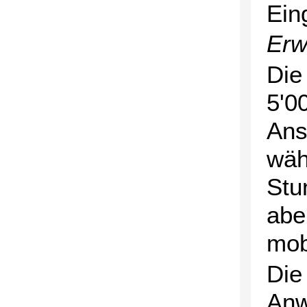
Ein
Erw
Die
5'0
Ans
wäh
Stu
abe
mobi
Die
Anw