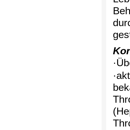
Beh
dur
ges
Kon
·Üb
·ak
bek
Thr
(He
Thr