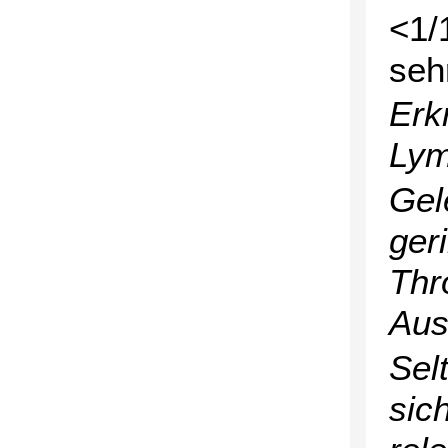
<1/
seh
Erk
Lym
Gel
ger
Thr
Aus
Sel
sic