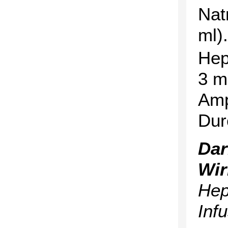
Nat
ml).
Hep
3 m
Amp
Dur
Dar
Wir
Hep
Infu