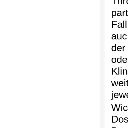
Thr
par
Fall
auc
der
ode
Kli
wei
jew
Wic
Dos