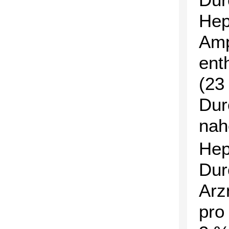
Hep
Amp
ent
(23
Dur
nah
Hep
Dur
Arz
pro