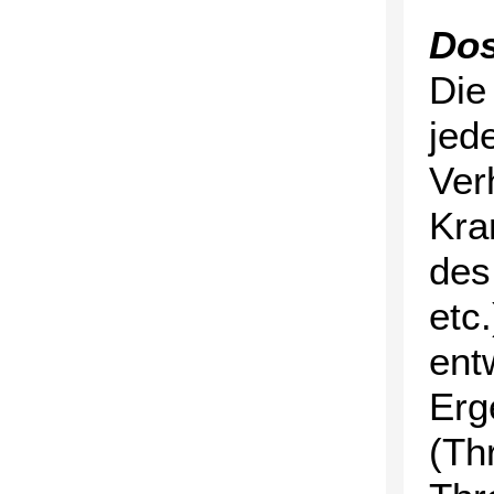
Do
Die
jed
Ver
Kra
des
etc
ent
Erg
(Th