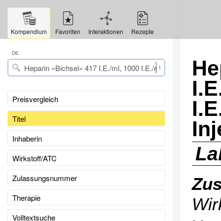
Kompendium
Favoriten
Interaktionen
Rezepte
DE
He
1
I.E
Preisvergleich
I.E
Titel
In
Inhaberin
La
Wirkstoff/ATC
Zulassungsnummer
Zu
Therapie
Wir
Volltextsuche