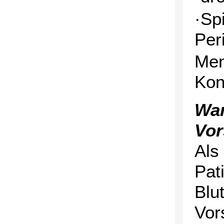
·Sp
Per
Men
Kon
War
Vo
Als
Pat
Blu
Vor