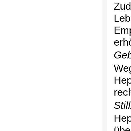
Zud
Leb
Emp
erh
Geb
Weg
Hep
rec
Stil
Hepa
übe