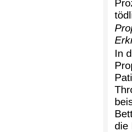
Pro
töd
Pro
Erk
In 
Pro
Pat
Thr
bei
Bett
die