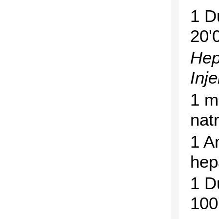
1 D
20'
Hep
Inje
1 m
nat
1 A
hep
1 D
100