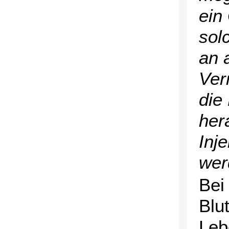
ein
solc
an 
Ver
die
her
Inje
wer
Bei
Blu
Leb