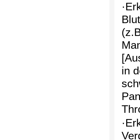
·Er
Blu
(z.
Man
[Au
in 
sch
Pan
Thr
·Er
Ver