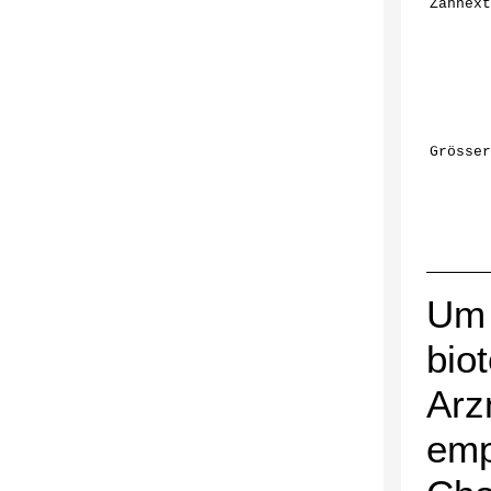
Zahnext
Grösser
Um 
bio
Arz
emp