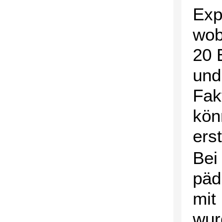
Exp
wob
20 
und
Fak
kön
ers
Bei
päd
mit
wur