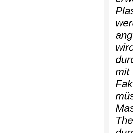
Pla
wer
ang
wir
dur
mit
Fakt
müs
Mas
The
dur