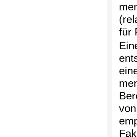
men
(re
für
Eine
ent
ein
men
Ber
von
emp
Fak