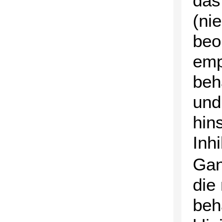
das
(nie
beo
emp
beh
und
hin
Inh
Gan
die
beh