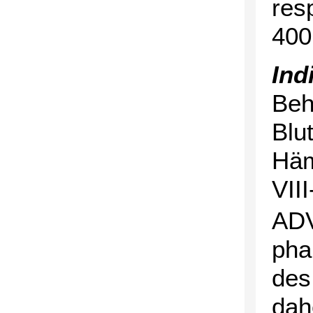
res
400
Ind
Beh
Blu
Häm
VII
ADV
pha
des
dah