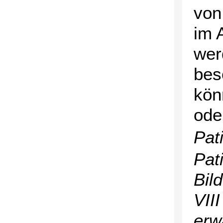
von
im 
wer
bes
kön
ode
Pat
Pat
Bil
VII
erw