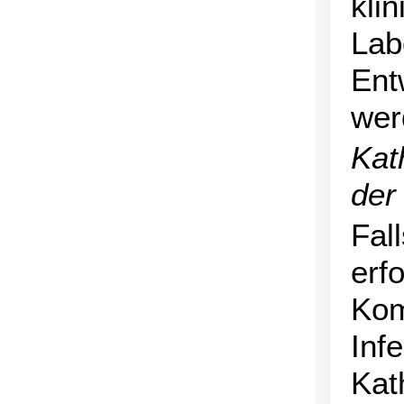
kli
Lab
Ent
wer
Kat
der
Fal
erfo
Kom
Inf
Kat