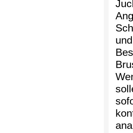
Juck
Ang
Sch
und
Bes
Bru
Wen
sol
sof
kon
ana