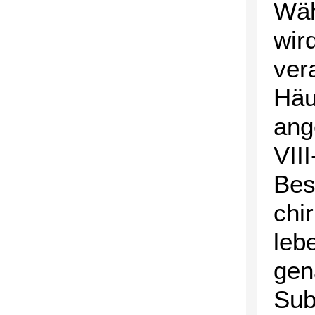
Wäh
wir
ver
Häu
ang
VII
Bes
chi
leb
gen
Sub