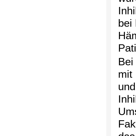
Inh
bei
Häm
Pat
Bei
mit
und
Inh
Ums
Fak