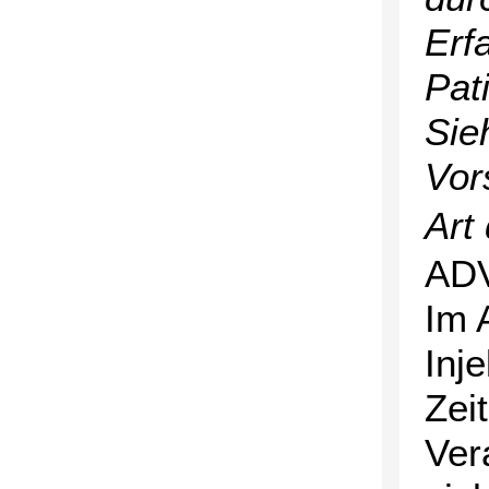
Erf
Pat
Sie
Vor
Art
ADV
Im 
Inj
Zei
Ver