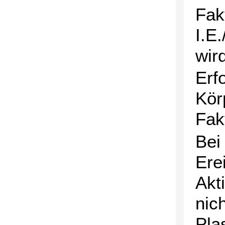
Fak
I.E.
wir
Erfo
Kör
Fak
Bei
Erei
Akt
nic
Pla