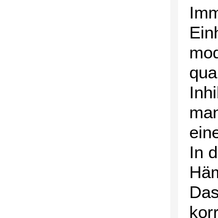
Imm
Ein
mod
qua
Inh
man
ein
In 
Häm
Das
kor