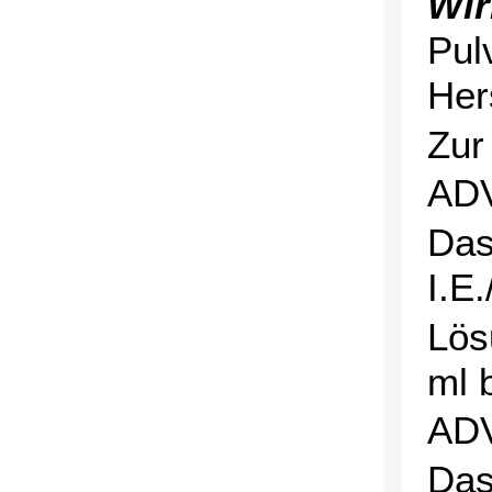
Wir
Pul
Her
Zur
AD
Das
I.E
Lös
ml 
AD
Das