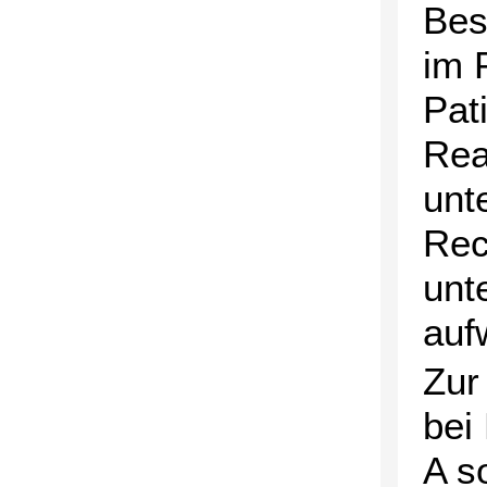
Bes
im 
Pat
Rea
unt
Rec
unt
auf
Zur
bei
A s