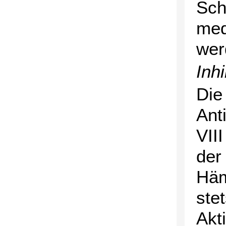
Sch
med
wer
Inhi
Die
Ant
VII
der
Häm
ste
Akt