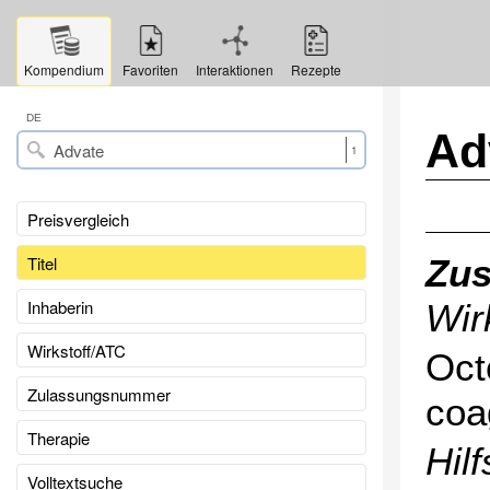
Kompendium
Favoriten
Interaktionen
Rezepte
DE
Ad
1
Preisvergleich
Titel
Zu
Inhaberin
Wir
Wirkstoff/ATC
Oct
Zulassungsnummer
coa
Therapie
Hilf
Volltextsuche