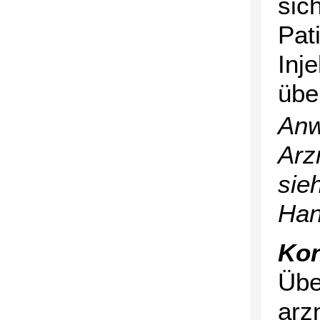
sic
Pat
Inj
übe
Anw
Arz
sie
Han
Kon
Übe
arz