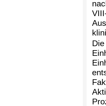
nac
VII
Aus
kli
Die
Ein
Ein
ent
Fak
Akt
Pro